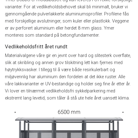
varianter. For at vedlikeholdsbehovet skal bli minimalt, bruker vi
gjennomgående pulverlakkerte aluminiumsprofiler. Profilene fås
med forskjellige avslutninger, som kuler eller plastlokk. Veggene
er av perforert aluminium eller herdet 8 mm glass. Ymer
monteres som standard på betongfundamenter.
Vedlikeholdsfritt året rundt
Materialvalgene våre gir en jevnt over hard og slitesterk overflate,
slik at skribling og annen grov tilskitning lett kan fjernes med
høytrykksvasker. I tillegg til å være både resirkulerbart og
miljøvennlig har aluminium den fordelen at det ikke ruster. Alle
våre lakkvarianter er UV-bestandige og holder seg fine år etter år.
Vi lover en tilnærmet vedlikeholdsfri sykkelparkering med
ekstremt lang levetid, som tåler å stå ute hele året uansett klima.