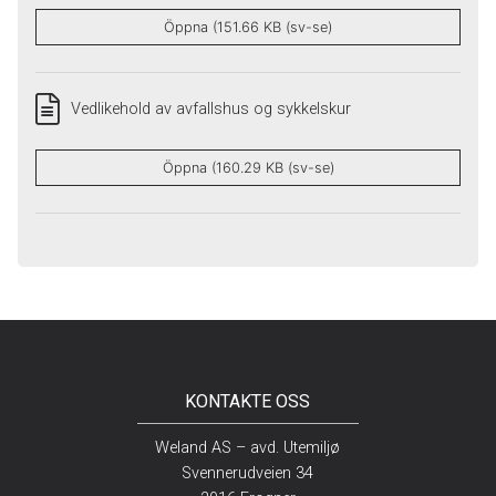
Öppna (151.66 KB (sv-se)
Vedlikehold av avfallshus og sykkelskur
Öppna (160.29 KB (sv-se)
KONTAKTE OSS
Weland AS – avd. Utemiljø
Svennerudveien 34