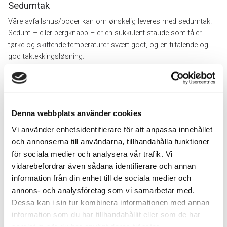
Sedumtak
Våre avfallshus/boder kan om ønskelig leveres med sedumtak.
Sedum – eller bergknapp – er en sukkulent staude som tåler
tørke og skiftende temperaturer svært godt, og en tiltalende og
god taktekkingsløsning.
Denna webbplats använder cookies
Vi använder enhetsidentifierare för att anpassa innehållet
och annonserna till användarna, tillhandahålla funktioner
för sociala medier och analysera vår trafik. Vi
vidarebefordrar även sådana identifierare och annan
Vegger av herdet glass
information från din enhet till de sociala medier och
annons- och analysföretag som vi samarbetar med.
Vil du slippe inn mer lys i sykkelboden, kan den utstyres med
Dessa kan i sin tur kombinera informationen med annan
8 mm herdet glass i overdelen eller i hele seksjonen.
information som du har tillhandahållit eller som de har
samlat in när du har använt deras tjänster.