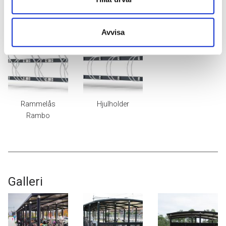
med hovedproduktet eller i etterkant. Tilpass gjerne produktet
med tilbehør etter hvert som behovet endrer seg.
Avvisa
Rammelås
Hjulholder
Rambo
Galleri