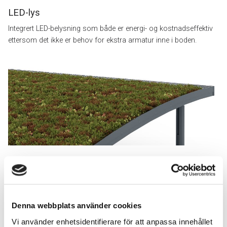
LED-lys
Integrert LED-belysning som både er energi- og kostnadseffektiv
ettersom det ikke er behov for ekstra armatur inne i boden.
Sedumtak
Våre avfallshus/boder kan om ønskelig leveres med sedumtak.
Sedum – eller bergknapp – er en sukkulent staude som tåler
tørke og skiftende temperaturer svært godt, og en tiltalende og
Denna webbplats använder cookies
god taktekkingsløsning.
Vi använder enhetsidentifierare för att anpassa innehållet