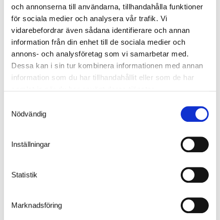
och annonserna till användarna, tillhandahålla funktioner
för sociala medier och analysera vår trafik. Vi
vidarebefordrar även sådana identifierare och annan
information från din enhet till de sociala medier och
annons- och analysföretag som vi samarbetar med.
Dessa kan i sin tur kombinera informationen med annan
information som du har tillhandahållit eller som de har
samlat in när du har använt deras tjänster.
Vegger av herdet glass
Samtyckesval
Nödvändig
Hvis du vil ha et lysere sykkelskur, kan det utstyres med 8 mm
herdet glass, enten i overdelen eller i hele seksjonen.
Inställningar
Statistik
Tilbehør
Marknadsföring
Vi tilbyr fleksible tilbehørsprodukter, som kan bestilles sammen