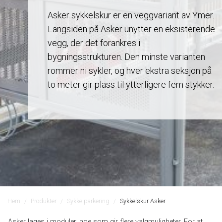
Asker sykkelskur er en veggvariant av Ymer.
Langsiden på Asker unytter en eksisterende
vegg, der det forankres i
bygningsstrukturen. Den minste varianten
rommer ni sykler, og hver ekstra seksjon på
to meter gir plass til ytterligere fem stykker.
Hem
Produkter
Sykkelparkering
Sykkelskur Asker
Asker lages i moduler, noe som gir flere valgmuligheter. For at