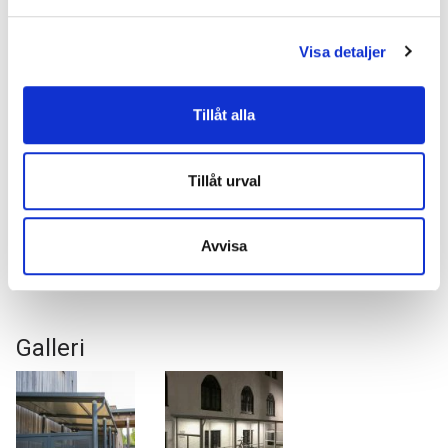
med hovedproduktet eller i etterkant. Tilpass gjerne produktet
med tilbehør etter hvert som behovet endrer seg.
Visa detaljer
Tillåt alla
Tillåt urval
Rammelås
Hjulholder
Rambo
Avvisa
Galleri