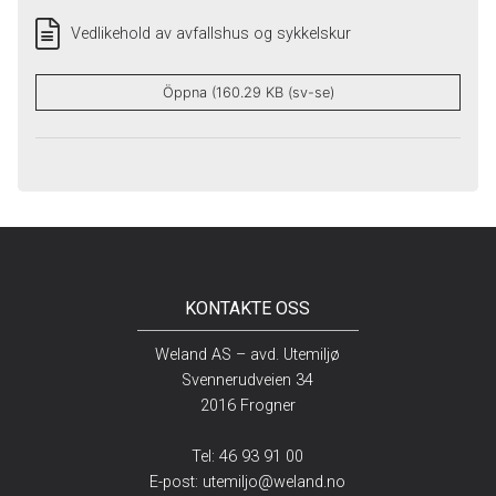
Vedlikehold av avfallshus og sykkelskur
Öppna (160.29 KB (sv-se)
KONTAKTE OSS
Weland AS – avd. Utemiljø
Svennerudveien 34
2016 Frogner
Tel: 46 93 91 00
E-post:
utemiljo@weland.no