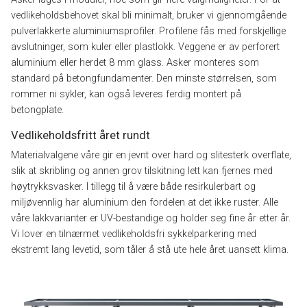
vedlikeholdsbehovet skal bli minimalt, bruker vi gjennomgående
pulverlakkerte aluminiumsprofiler. Profilene fås med forskjellige
avslutninger, som kuler eller plastlokk. Veggene er av perforert
aluminium eller herdet 8 mm glass. Asker monteres som
standard på betongfundamenter. Den minste størrelsen, som
rommer ni sykler, kan også leveres ferdig montert på
betongplate.
Vedlikeholdsfritt året rundt
Materialvalgene våre gir en jevnt over hard og slitesterk overflate,
slik at skribling og annen grov tilskitning lett kan fjernes med
høytrykksvasker. I tillegg til å være både resirkulerbart og
miljøvennlig har aluminium den fordelen at det ikke ruster. Alle
våre lakkvarianter er UV-bestandige og holder seg fine år etter år.
Vi lover en tilnærmet vedlikeholdsfri sykkelparkering med
ekstremt lang levetid, som tåler å stå ute hele året uansett klima.