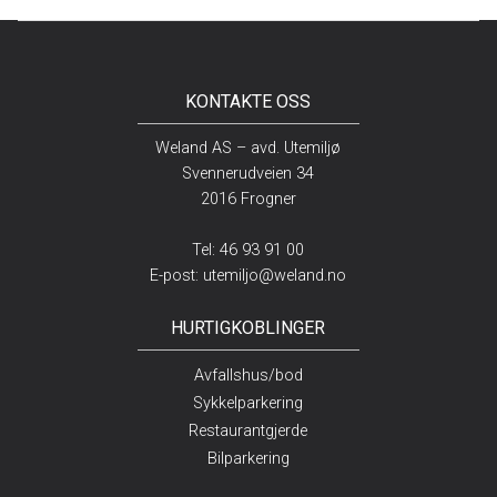
KONTAKTE OSS
Weland AS – avd. Utemiljø
Svennerudveien 34
2016 Frogner
Tel: 46 93 91 00
E-post:
utemiljo@weland.no
HURTIGKOBLINGER
Avfallshus/bod
Sykkelparkering
Restaurantgjerde
Bilparkering