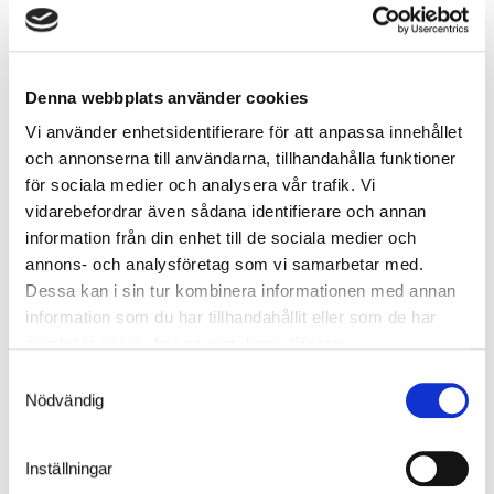
Rett til tilgang
Rett til korrigering og sletting
Denna webbplats använder cookies
Vi använder enhetsidentifierare för att anpassa innehållet
Rett til sletting
och annonserna till användarna, tillhandahålla funktioner
för sociala medier och analysera vår trafik. Vi
vidarebefordrar även sådana identifierare och annan
Rett til begrensning
information från din enhet till de sociala medier och
annons- och analysföretag som vi samarbetar med.
Berettiget interesse og rett til å gjøre innsigelse
Dessa kan i sin tur kombinera informationen med annan
information som du har tillhandahållit eller som de har
samlat in när du har använt deras tjänster.
Direkte markedsføring
Samtyckesval
Nödvändig
Rett til dataportabilitet
Inställningar
Behandling av personnummer